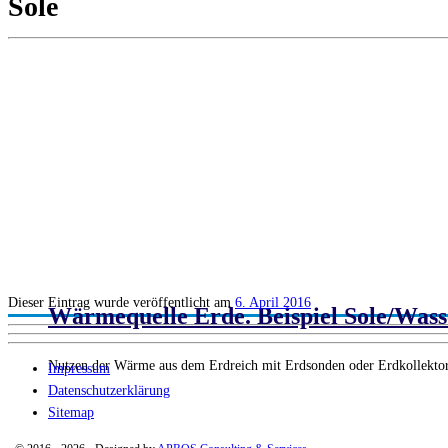
Sole
Dieser Eintrag wurde veröffentlicht am
6. April 2016
Wärmequelle Erde. Beispiel Sole/Wa
Nutzen der Wärme aus dem Erdreich mit Erdsonden oder Erdkollekto
Impressum
Datenschutzerklärung
Sitemap